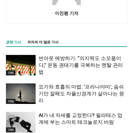
이진평 기자
관련 기사
저자의 더 많은 기사
번아웃 예방하기: “의지력도 소모품이
다,” 운동 권태기를 극복하는 멘탈 관리
법
기타
요가와 호흡의 마법: ‘프라나야마’, 숨쉬
기만 잘해도 자율신경계가 살아나는 원
리
기타
AI가 내 자세를 교정한다? 필라테스 업
계에 부는 스마트 테크놀로지 바람
기타