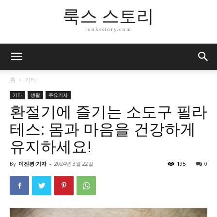
룩스 스토리
looksstory.com
홈
기타
기타
생활
주요기사
환절기에 즐기는 소도구 필라
테스: 몸과 마음을 건강하게
유지하세요!
By
이진평 기자
-
2024년 3월 22일
195
0