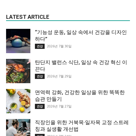
LATEST ARTICLE
“기능성 운동, 일상 속에서 건강을 디자인
하다”
2026년 7월 30일
건강
탄단지 밸런스 식단, 일상 속 건강 혁신 이
끈다
2026년 7월 29일
건강
면역력 강화, 건강한 일상을 위한 똑똑한
습관 만들기
2026년 7월 27일
건강
직장인을 위한 거북목·일자목 교정 스트레
칭과 실생활 개선법