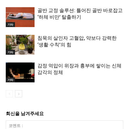
골반 교정 솔루션: 틀어진 골반 바로잡고
‘하체 비만’ 탈출하기
기타
침묵의 살인자 고혈압, 약보다 강력한
‘생활 수칙’의 힘
기타
감정 억압이 위장과 흉부에 쌓이는 신체
감각의 정체
기타
회신을 남겨주세요