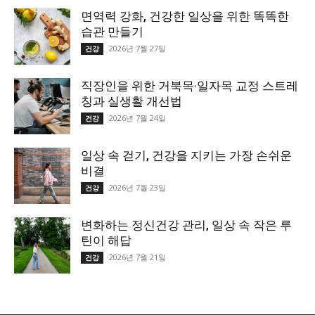
면역력 강화, 건강한 일상을 위한 똑똑한
습관 만들기
2026년 7월 27일
건강
직장인을 위한 거북목·일자목 교정 스트레
칭과 실생활 개선법
2026년 7월 24일
건강
일상 속 걷기, 건강을 지키는 가장 손쉬운
비결
2026년 7월 23일
건강
변화하는 정신건강 관리, 일상 속 작은 루
틴이 해답
2026년 7월 21일
건강