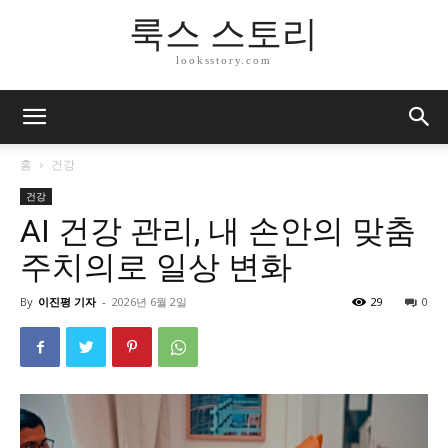
룩스 스토리
looksstory.com
홈
건강
건강
AI 건강 관리, 내 손안의 맞춤
주치의로 일상 변화
By
이진평 기자
-
2026년 6월 2일
29
0