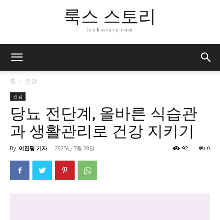
룩스 스토리
looksstory.com
홈
건강
건강
당뇨 전단계, 올바른 식습관
과 생활관리로 건강 지키기
By
이진평 기자
-
2025년 7월 28일
92
0