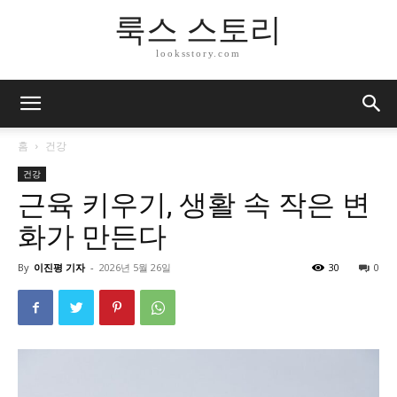
룩스 스토리
looksstory.com
홈
건강
건강
근육 키우기, 생활 속 작은 변
화가 만든다
By
이진평 기자
-
2026년 5월 26일
30
0